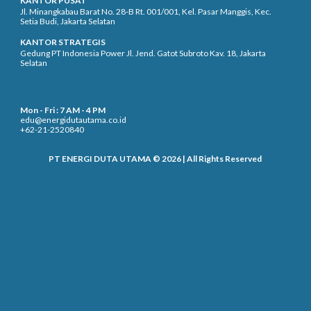
KANTOR PUSAT
Jl. Minangkabau Barat No. 28-B Rt. 001/001, Kel. Pasar Manggis, Kec.
Setia Budi, Jakarta Selatan
KANTOR STRATEGIS
Gedung PT Indonesia Power Jl. Jend. Gatot Subroto Kav. 18, Jakarta
Selatan
Mon - Fri : 7 AM - 4 PM
edu@energidutautama.co.id
+62-21-2520840
PT ENERGI DUTA UTAMA © 2026 | All Rights Reserved